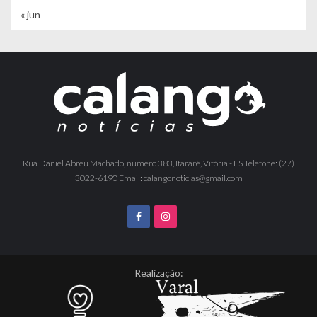
« jun
Rua Daniel Abreu Machado, número 383, Itararé, Vitória - ES Telefone: (27)
3022-6190 Email: calangonoticias@gmail.com
Realização: