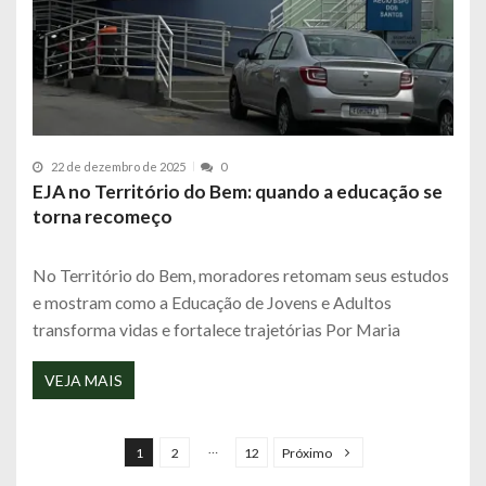
22 de dezembro de 2025
0
EJA no Território do Bem: quando a educação se
torna recomeço
No Território do Bem, moradores retomam seus estudos
e mostram como a Educação de Jovens e Adultos
transforma vidas e fortalece trajetórias Por Maria
VEJA MAIS
N
a
…
1
2
12
Próximo
v