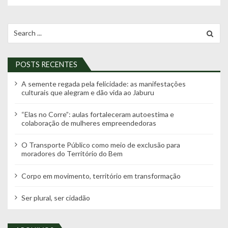
e
g
Search
for:
a
ç
POSTS RECENTES
ã
o
A semente regada pela felicidade: as manifestações
culturais que alegram e dão vida ao Jaburu
p
o
“Elas no Corre”: aulas fortaleceram autoestima e
colaboração de mulheres empreendedoras
r
p
O Transporte Público como meio de exclusão para
moradores do Território do Bem
o
s
Corpo em movimento, território em transformação
t
Ser plural, ser cidadão
s