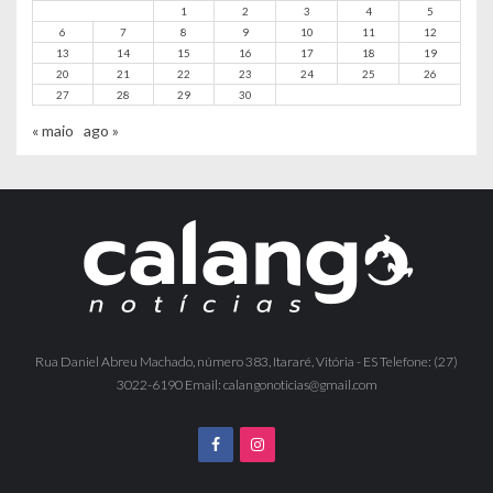
1
2
3
4
5
6
7
8
9
10
11
12
13
14
15
16
17
18
19
20
21
22
23
24
25
26
27
28
29
30
« maio
ago »
Rua Daniel Abreu Machado, número 383, Itararé, Vitória - ES Telefone: (27)
3022-6190 Email: calangonoticias@gmail.com