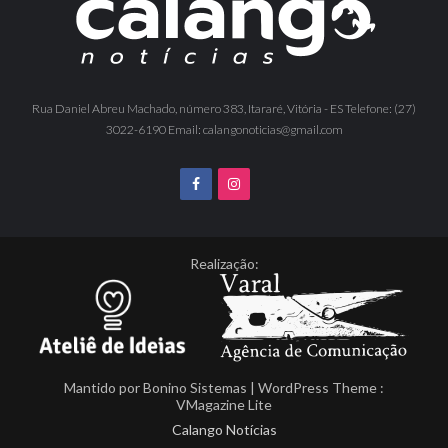
Rua Daniel Abreu Machado, número 383, Itararé, Vitória - ES Telefone: (27)
3022-6190 Email: calangonoticias@gmail.com
Realização:
Mantido por
Bonino Sistemas
| WordPress Theme :
VMagazine Lite
Calango Notícias