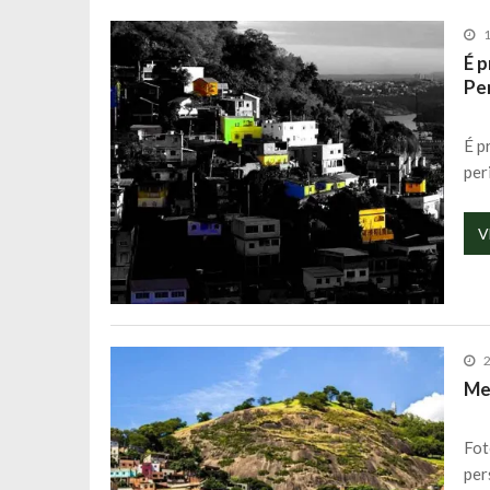
1
É p
Pe
É p
per
V
2
Me
Fot
per