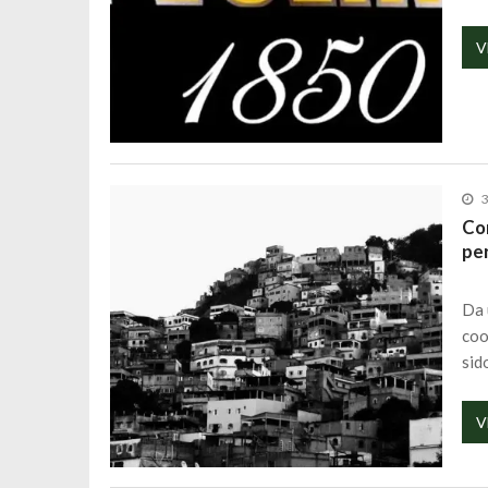
V
3
Co
per
Da 
coo
sid
V