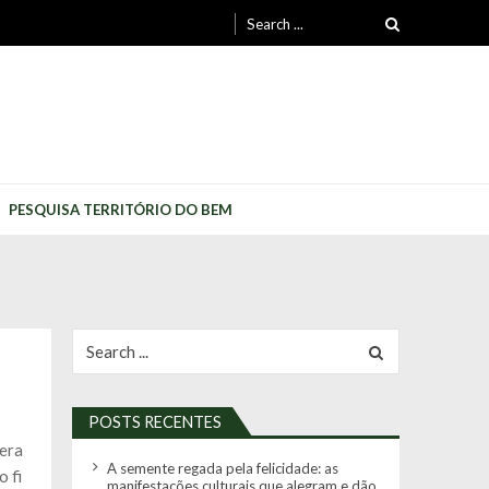
Search
for:
PESQUISA TERRITÓRIO DO BEM
Search
for:
POSTS RECENTES
 era
A semente regada pela felicidade: as
o fi
manifestações culturais que alegram e dão