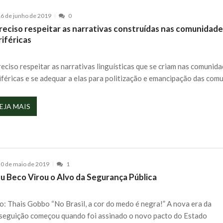
6 de junho de 2019
0
reciso respeitar as narrativas construídas nas comunidad
riféricas
reciso respeitar as narrativas linguísticas que se criam nas comunid
iféricas e se adequar a elas para politização e emancipação das com
EJA MAIS
0 de maio de 2019
1
u Beco Virou o Alvo da Segurança Pública
o: Thais Gobbo “No Brasil, a cor do medo é negra!” A nova era da
seguição começou quando foi assinado o novo pacto do Estado