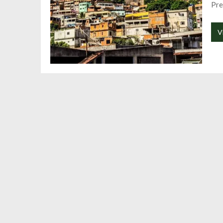
Pre
V