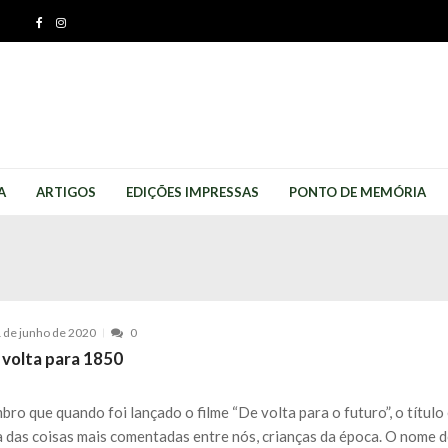
A
ARTIGOS
EDIÇÕES IMPRESSAS
PONTO DE MEMÓRIA
 de junho de 2020
0
 volta para 1850
bro que quando foi lançado o filme “De volta para o futuro”, o título
 das coisas mais comentadas entre nós, crianças da época. O nome d