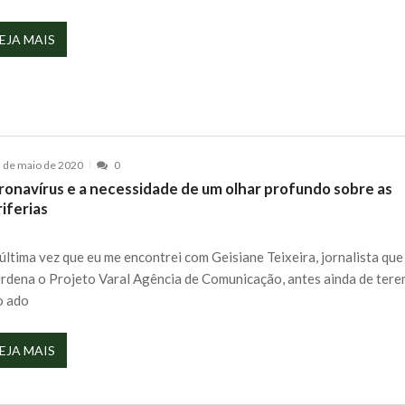
EJA MAIS
 de maio de 2020
0
ronavírus e a necessidade de um olhar profundo sobre as
iferias
última vez que eu me encontrei com Geisiane Teixeira, jornalista que
rdena o Projeto Varal Agência de Comunicação, antes ainda de ter
o ado
EJA MAIS