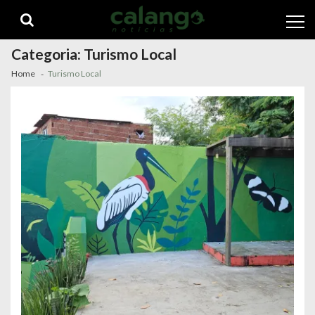
Skip
Skip
to
to
navigation
content
Categoria:
Turismo Local
Home
Turismo Local