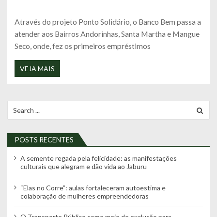
Através do projeto Ponto Solidário, o Banco Bem passa a
atender aos Bairros Andorinhas, Santa Martha e Mangue
Seco, onde, fez os primeiros empréstimos
VEJA MAIS
Search
for:
POSTS RECENTES
A semente regada pela felicidade: as manifestações
culturais que alegram e dão vida ao Jaburu
“Elas no Corre”: aulas fortaleceram autoestima e
colaboração de mulheres empreendedoras
O Transporte Público como meio de exclusão para