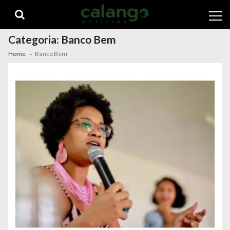
Skip
Skip
to
to
navigation
content
Categoria:
Banco Bem
Home
Banco Bem