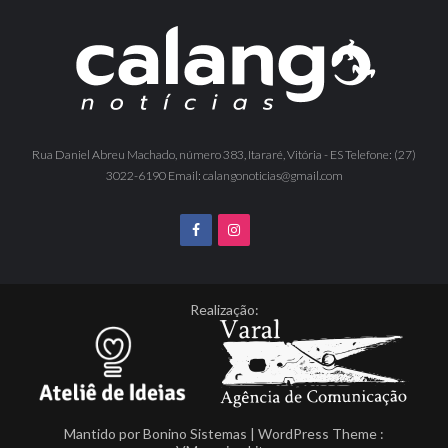
Rua Daniel Abreu Machado, número 383, Itararé, Vitória - ES Telefone: (27)
3022-6190 Email: calangonoticias@gmail.com
Realização:
Mantido por
Bonino Sistemas
| WordPress Theme :