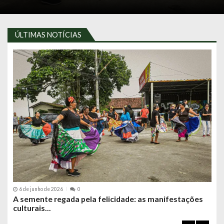
ÚLTIMAS NOTÍCIAS
6 de junho de 2026
0
15
A semente regada pela felicidade: as manifestações
“El
culturais...
col