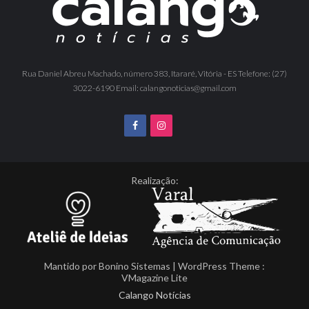
Rua Daniel Abreu Machado, número 383, Itararé, Vitória - ES Telefone: (27)
3022-6190 Email: calangonoticias@gmail.com
Realização:
Mantido por
Bonino Sistemas
| WordPress Theme :
VMagazine Lite
Calango Notícias