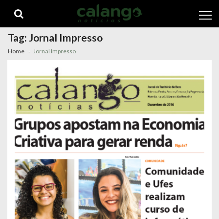
Skip
Skip
to
to
navigation
content
Tag:
Jornal Impresso
Home
Jornal Impresso