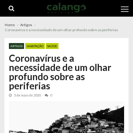
Skip
Skip
to
to
navigation
content
Home
Artigos
Coronavírus e a necessidade de um olhar profundo sobre as periferias
ARTIGOS
HABITAÇÃO
SAÚDE
Coronavírus e a
necessidade de um olhar
profundo sobre as
periferias
3 de maio de 2020
0