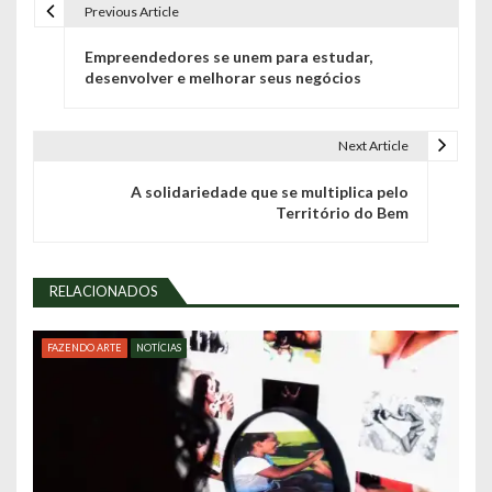
Previous Article
N
Empreendedores se unem para estudar,
a
desenvolver e melhorar seus negócios
v
e
Next Article
g
A solidariedade que se multiplica pelo
Território do Bem
a
ç
RELACIONADOS
ã
o
FAZENDO ARTE
NOTÍCIAS
d
e
P