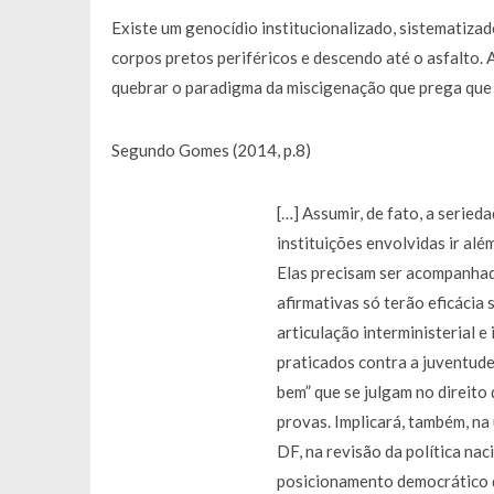
Existe um genocídio institucionalizado, sistematizad
corpos pretos periféricos e descendo até o asfalto. A
quebrar o paradigma da miscigenação que prega que 
Segundo Gomes (2014, p.8)
[…] Assumir, de fato, a seried
instituições envolvidas ir alé
Elas precisam ser acompanhada
afirmativas só terão eficácia
articulação interministerial e
praticados contra a juventude 
bem” que se julgam no direito
provas. Implicará, também, na
DF, na revisão da política nac
posicionamento democrático d