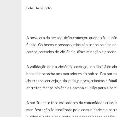
Foto: Thais Gobbo
A nova era da perseguição começou quando foi assin
Santo. Os becos e nossas vielas são todos os dias o
carros cercados de violência, discriminação e precon
A validação desta violência começou no dia 13 de ab
bala de borracha nos moradores do bairro. Era para s
churrasco, cerveja, pula-pula, pipoca, crianças e famí
entretenimento, vivências, samba e união para a com
A partir deste fato moradores da comunidade criara
manifestação foi realizada pela comunidade e a corr
justiça é lento e enquanto isso nossos becos continu