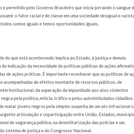
o e permitido pelo Governo Brasileiro que inicia jorrando o sangue 
ssumir o fator racial e de classe em uma sociedade desigual e racist
todos somos iguais e temos oportunidades iguais.
ade do que está acontecendo implica ao Estado, à justiça e demais
m da indicação da necessidade de políticas públicas de ações afirmati
s de ações práticas. É importante reconhecer que as políticas de a
 se acompanhadas de efetivo montante de recursos públicos, de
 interinstitucional, da superação da impunidade aos atos violentos
negra pela política, milícia, tráfico e pelos autointitulados cidadãos
 de matar jovens negros pela simples suspeita de um ato infracional 
 urgente articulação e coparticipação entre União, Estados, municípi
ional de segurança pública, na desmilitarização das polícias e um
o sistema de justiça e do Congresso Nacional.