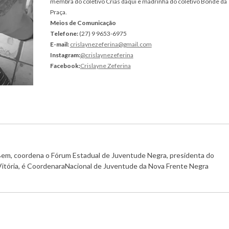
membra do coletivo Crias daqui e madrinha do coletivo Bonde da
Praça.
Meios de Comunicação
Telefone:
(27) 9 9653-6975
E-mail:
crislaynezeferina@gmail.com
Instagram:
@crislaynezeferina
Facebook:
Crislayne Zeferina
Bem, coordena o Fórum Estadual de Juventude Negra, presidenta do
itória, é CoordenaraNacional de Juventude da Nova Frente Negra