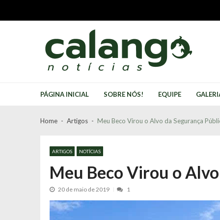
Skip
Skip
to
to
navigation
content
Calango Notícias
Jornal comunitário território do bem
PÁGINA INICIAL
SOBRE NÓS!
EQUIPE
GALERI
Home
Artigos
Meu Beco Virou o Alvo da Segurança Públi
ARTIGOS
NOTÍCIAS
Meu Beco Virou o Alvo
20 de maio de 2019
1