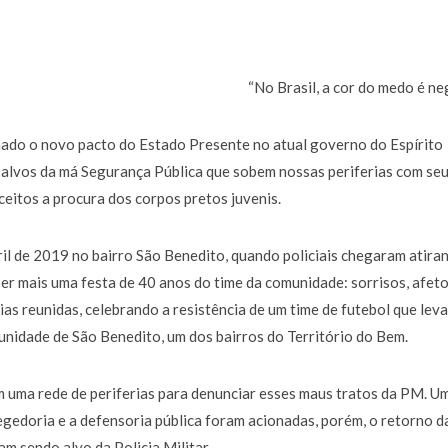
“No Brasil, a cor do medo é ne
ado o novo pacto do Estado Presente no atual governo do Espírito
s alvos da má Segurança Pública que sobem nossas periferias com se
ceitos a procura dos corpos pretos juvenis.
ril de 2019 no bairro São Benedito, quando policiais chegaram atira
er mais uma festa de 40 anos do time da comunidade: sorrisos, afeto
lias reunidas, celebrando a resistência de um time de futebol que leva
unidade de São Benedito, um dos bairros do Território do Bem.
m uma rede de periferias para denunciar esses maus tratos da PM. U
egedoria e a defensoria pública foram acionadas, porém, o retorno d
am sendo alvo da Policia Militar.