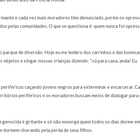
larmante e cada vez mais moradores têm denunciado, porém os opres
idos pelas comunidades. O que se questiona é: quem nunca foi opress
o parque de diversão. Hoje eu me lembro dos carrinhos e das boneca
 objetos e xingar nossas crianças dizendo: “vá para casa, anda! Eu
s periféricos caçando jovens negros para exterminar e encarcerar. C
erritórios periféricos e os moradores buscam meios de dialogar para
a genocida é gritante e só não enxerga quem todos os dias dorme e
 dormem chorando pela perda de seus filhos.