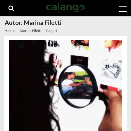
Skip
Skip
to
to
navigation
content
Autor:
Marina Filetti
Home
Marina Filetti
Page 4