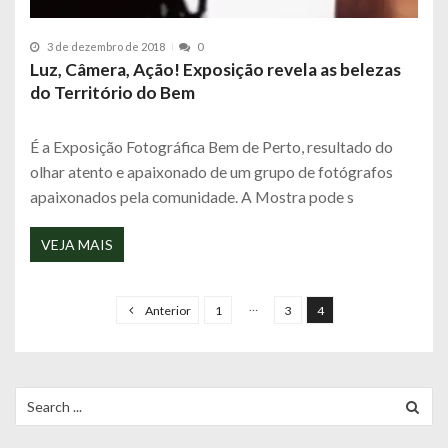
3 de dezembro de 2018
0
Luz, Câmera, Ação! Exposição revela as belezas
do Território do Bem
É a Exposição Fotográfica Bem de Perto, resultado do
olhar atento e apaixonado de um grupo de fotógrafos
apaixonados pela comunidade. A Mostra pode s
VEJA MAIS
N
a
…
Anterior
1
3
4
v
e
g
Search
for:
a