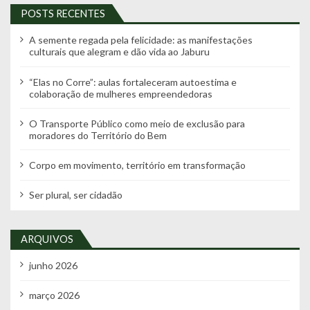
ç
POSTS RECENTES
ã
o
A semente regada pela felicidade: as manifestações
culturais que alegram e dão vida ao Jaburu
p
o
“Elas no Corre”: aulas fortaleceram autoestima e
colaboração de mulheres empreendedoras
r
p
O Transporte Público como meio de exclusão para
moradores do Território do Bem
o
s
Corpo em movimento, território em transformação
t
Ser plural, ser cidadão
s
ARQUIVOS
junho 2026
março 2026