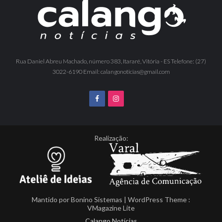
Rua Daniel Abreu Machado, número 383, Itararé, Vitória - ES Telefone: (27)
3022-6190 Email: calangonoticias@gmail.com
Realização:
Mantido por
Bonino Sistemas
| WordPress Theme :
VMagazine Lite
Calango Notícias