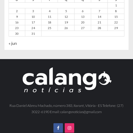
1
2
3
4
5
6
7
8
9
10
11
12
13
14
15
16
17
18
19
20
21
22
23
24
25
26
27
28
29
30
31
« jun
Rua Daniel Abreu Machado, número 383, Itararé, Vitória - ES Telefone: (27)
3022-6190 Email: calangonoticias@gmail.com