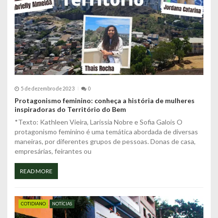
P
o
s
t
5 de dezembro de 2023
0
Protagonismo feminino: conheça a história de mulheres
inspiradoras do Território do Bem
*Texto: Kathleen Vieira, Larissia Nobre e Sofia Galois O
protagonismo feminino é uma temática abordada de diversas
maneiras, por diferentes grupos de pessoas. Donas de casa,
empresárias, feirantes ou
READ MORE
COTIDIANO
NOTÍCIAS