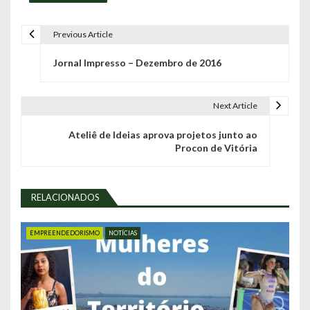
Previous Article
N
Jornal Impresso – Dezembro de 2016
a
v
Next Article
e
Ateliê de Ideias aprova projetos junto ao
g
Procon de Vitória
a
ç
RELACIONADOS
ã
EMPREENDEDORISMO
NOTÍCIAS
o
d
e