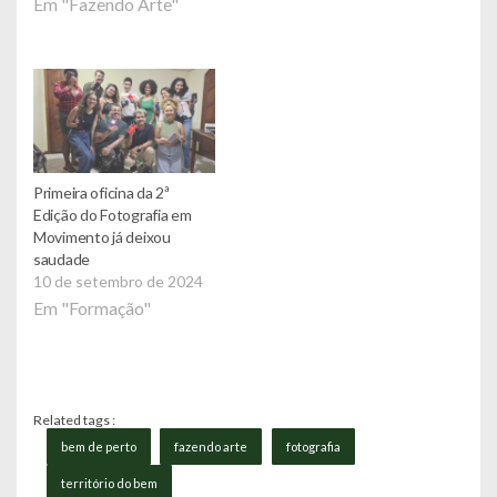
Em "Fazendo Arte"
Primeira oficina da 2ª
Edição do Fotografia em
Movimento já deixou
saudade
10 de setembro de 2024
Em "Formação"
Related tags :
bem de perto
fazendo arte
fotografia
território do bem