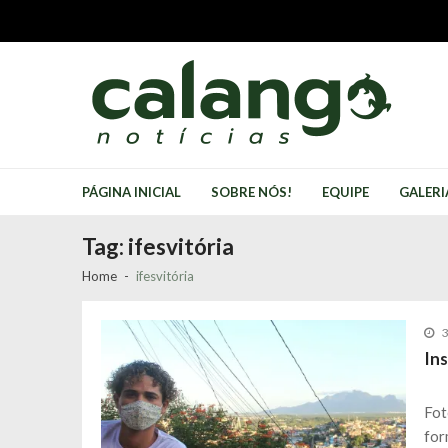
Skip
Skip
to
to
navigation
content
Calango Notícias
Jornal comunitário território do bem
PÁGINA INICIAL
SOBRE NÓS!
EQUIPE
GALERI
Tag:
ifesvitória
Home
ifesvitória
3
Ins
Fot
for