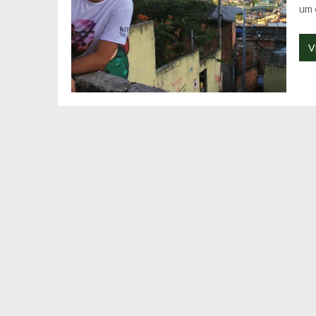
um 
V