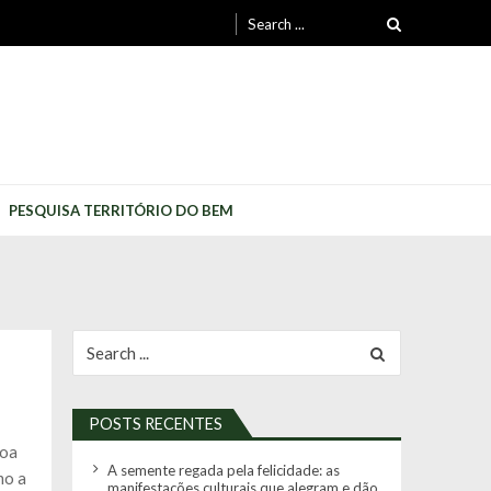
Search
for:
PESQUISA TERRITÓRIO DO BEM
Search
for:
POSTS RECENTES
boa
A semente regada pela felicidade: as
mo a
manifestações culturais que alegram e dão