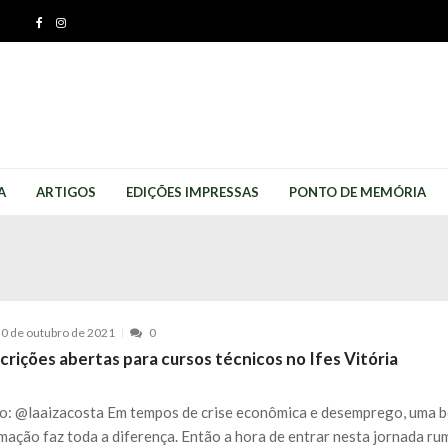
A
ARTIGOS
EDIÇÕES IMPRESSAS
PONTO DE MEMÓRIA
0 de outubro de 2021
0
crições abertas para cursos técnicos no Ifes Vitória
o: @laaizacosta Em tempos de crise econômica e desemprego, uma 
mação faz toda a diferença. Então a hora de entrar nesta jornada ru