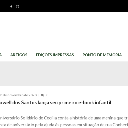
A
ARTIGOS
EDIÇÕES IMPRESSAS
PONTO DE MEMÓRIA
8 de novembro de 2020
0
well dos Santos lança seu primeiro e-book infantil
niversário Solidário de Cecília conta a história de uma menina que t
esta de aniversário pela ajuda às pessoas em situação de rua Conhec