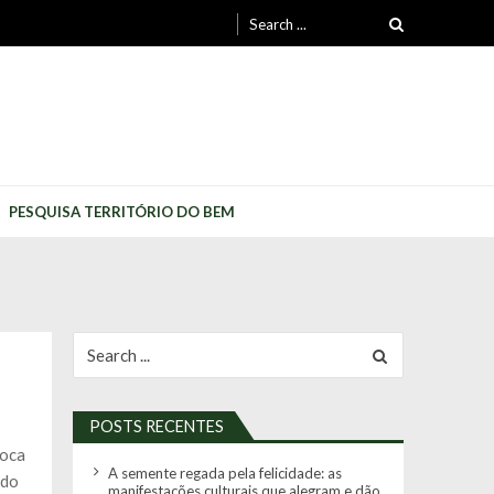
Search
for:
PESQUISA TERRITÓRIO DO BEM
Search
for:
POSTS RECENTES
roca
A semente regada pela felicidade: as
ido
manifestações culturais que alegram e dão