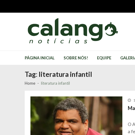
Skip
Skip
to
to
navigation
content
Calango Notícias
Jornal comunitário território do bem
PÁGINA INICIAL
SOBRE NÓS!
EQUIPE
GALERI
Tag:
literatura infantil
Home
literatura infantil
1
Max
O A
a f