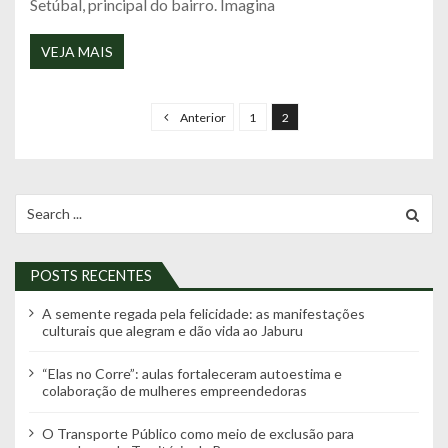
Setúbal, principal do bairro. Imagina
VEJA MAIS
N
a
Anterior
1
2
v
e
g
Search
for:
a
ç
POSTS RECENTES
ã
o
A semente regada pela felicidade: as manifestações
culturais que alegram e dão vida ao Jaburu
p
o
“Elas no Corre”: aulas fortaleceram autoestima e
colaboração de mulheres empreendedoras
r
p
O Transporte Público como meio de exclusão para