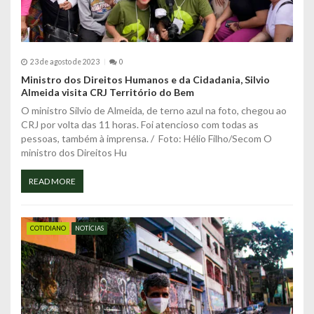
t
23 de agosto de 2023
0
Ministro dos Direitos Humanos e da Cidadania, Silvio
Almeida visita CRJ Território do Bem
O ministro Silvio de Almeida, de terno azul na foto, chegou ao
CRJ por volta das 11 horas. Foi atencioso com todas as
pessoas, também à imprensa. / Foto: Hélio Filho/Secom O
ministro dos Direitos Hu
READ MORE
COTIDIANO
NOTÍCIAS