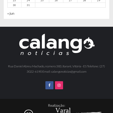
23
24
25
26
27
28
29
30
31
« jun
Rua Daniel Abreu Machado, número 383, Itararé, Vitória - ES Telefone: (27)
3022-6190 Email: calangonoticias@gmail.com
Realização: