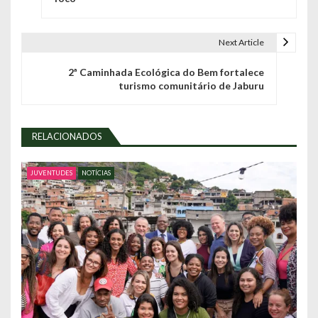
v
e
Next Article
g
2ª Caminhada Ecológica do Bem fortalece
turismo comunitário de Jaburu
a
ç
RELACIONADOS
ã
o
JUVENTUDES
NOTÍCIAS
d
e
P
o
s