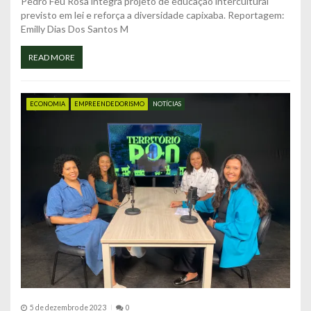
Pedro Feu Rosa integra projeto de educação intercultural
previsto em lei e reforça a diversidade capixaba. Reportagem:
Emilly Dias Dos Santos M
READ MORE
ECONOMIA
EMPREENDEDORISMO
NOTÍCIAS
5 de dezembro de 2023
0