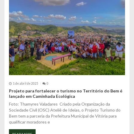
d
e
P
o
s
t
1 de abril de 2025
0
Projeto para fortalecer o turismo no Território do Bem é
lançado em Caminhada Ecológica
Foto: Thamyres Valadares Criado pela Organização da
Sociedade Civil (OSC) Ateliê de Ideias, o Projeto Turismo do
Bem tem a parceria da Prefeitura Municipal de Vitória para
qualificar moradores e