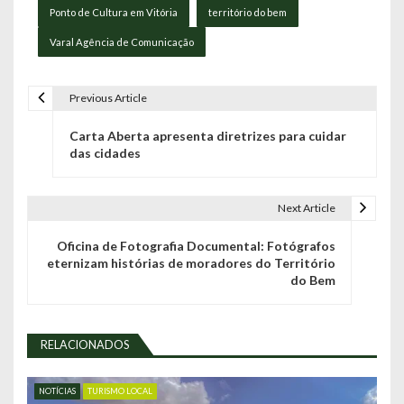
Ponto de Cultura em Vitória
território do bem
Varal Agência de Comunicação
Previous Article
N
Carta Aberta apresenta diretrizes para cuidar
a
das cidades
v
e
Next Article
g
Oficina de Fotografia Documental: Fotógrafos
eternizam histórias de moradores do Território
a
do Bem
ç
ã
RELACIONADOS
o
NOTÍCIAS
TURISMO LOCAL