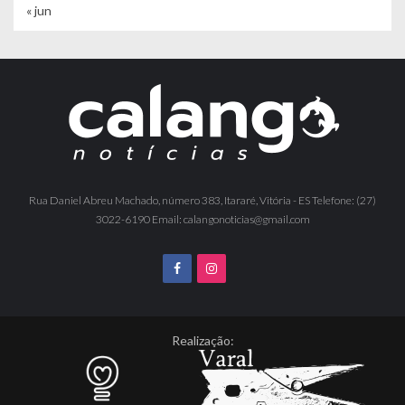
« jun
Rua Daniel Abreu Machado, número 383, Itararé, Vitória - ES Telefone: (27)
3022-6190 Email: calangonoticias@gmail.com
Realização: