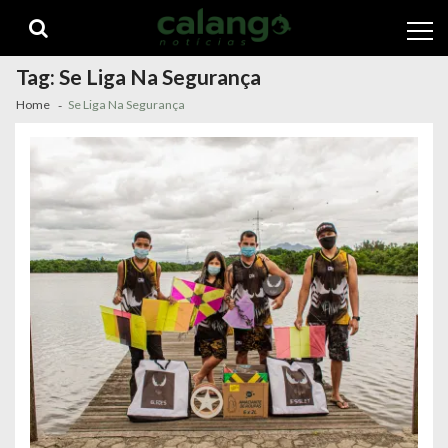
Skip
Skip
to
to
navigation
content
Tag:
Se Liga Na Segurança
Home
Se Liga Na Segurança