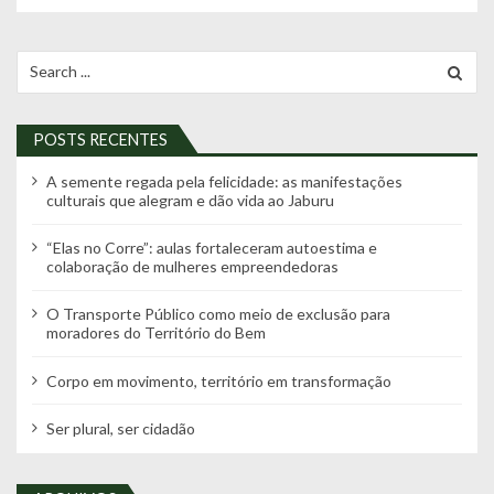
e
g
Search
for:
a
ç
POSTS RECENTES
ã
o
A semente regada pela felicidade: as manifestações
culturais que alegram e dão vida ao Jaburu
p
o
“Elas no Corre”: aulas fortaleceram autoestima e
colaboração de mulheres empreendedoras
r
p
O Transporte Público como meio de exclusão para
moradores do Território do Bem
o
s
Corpo em movimento, território em transformação
t
Ser plural, ser cidadão
s