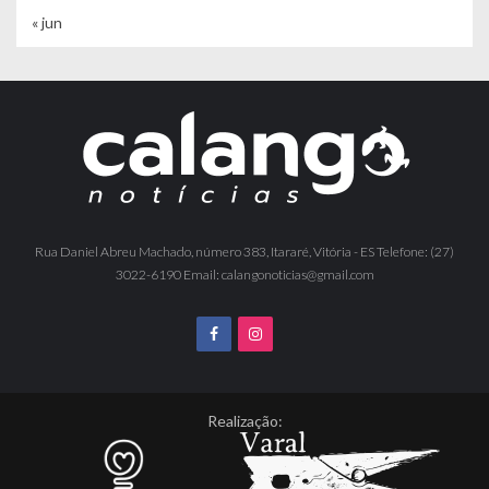
« jun
Rua Daniel Abreu Machado, número 383, Itararé, Vitória - ES Telefone: (27)
3022-6190 Email: calangonoticias@gmail.com
Realização: