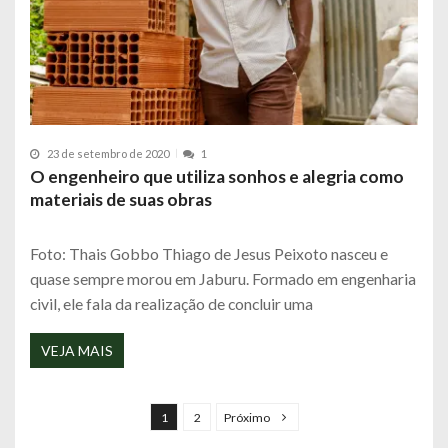
23 de setembro de 2020
1
O engenheiro que utiliza sonhos e alegria como
materiais de suas obras
Foto: Thais Gobbo Thiago de Jesus Peixoto nasceu e
quase sempre morou em Jaburu. Formado em engenharia
civil, ele fala da realização de concluir uma
VEJA MAIS
N
a
1
2
Próximo
v